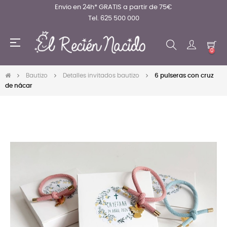
Envio en 24h* GRATIS a partir de 75€
Tel. 625 500 000
Navegación
☰
de
0
palanca
Bautizo
Detalles invitados bautizo
6 pulseras con cruz
de nácar