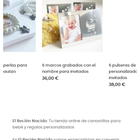
6 marcos grabados con el
6 pulseras de cuarzo
nombre para invitados
personalizadas para
Precio
invitados
36,00 €
Precio
38,00 €
El Recién Nacido
: Tu tienda online de canastillas para
bebé y regalos personalizados
En
El Recién Nacido
somos especialistas en convertir