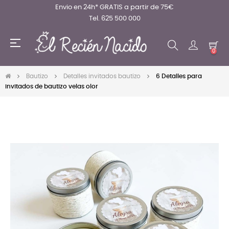
Envio en 24h* GRATIS a partir de 75€
Tel. 625 500 000
Navegación
☰
de
0
palanca
Bautizo
Detalles invitados bautizo
6 Detalles para
invitados de bautizo velas olor