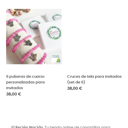
Cruces de tela para invitados
6 sets de chocolatinas
(set de 6)
personalizadas
Precio
Precio
38,00 €
32,00 €
El Recién Nacido
: Tu tienda online de canastillas para