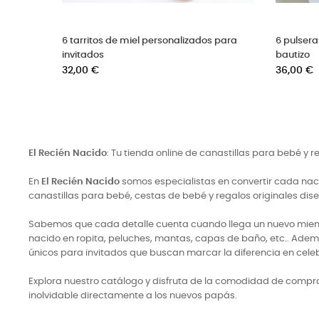
6 pulseras con cruz de nácar
6 Detalles para 
Precio
olor
32,00 €
Precio
28,00 €
El Recién Nacido
: Tu tienda online de canastillas para bebé y 
En
El Recién Nacido
somos especialistas en convertir cada naci
canastillas para bebé, cestas de bebé y regalos originales di
Sabemos que cada detalle cuenta cuando llega un nuevo miembro
nacido en ropita, peluches, mantas, capas de baño, etc.. Adem
únicos para invitados que buscan marcar la diferencia en cele
Explora nuestro catálogo y disfruta de la comodidad de comprar
inolvidable directamente a los nuevos papás.