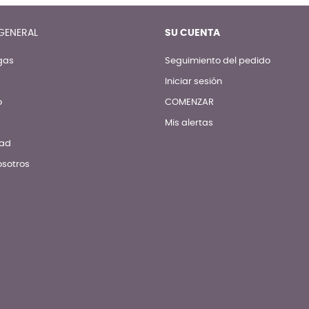
GENERAL
SU CUENTA
gas
Seguimiento del pedido
Iniciar sesión
o
COMENZAR
Mis alertas
dad
osotros