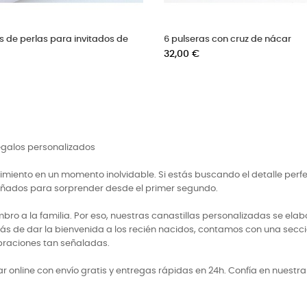
invitados de bautizo velas
6 sets de chocolatinas personalizadas
Precio
32,00 €
regalos personalizados
miento en un momento inolvidable. Si estás buscando el detalle perf
señados para sorprender desde el primer segundo.
 a la familia. Por eso, nuestras canastillas personalizadas se elabo
ás de dar la bienvenida a los recién nacidos, contamos con una secci
braciones tan señaladas.
 online con envío gratis y entregas rápidas en 24h. Confía en nuestr