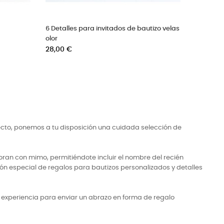
6 pulseras de cuarzo personalizadas
6 pulseras de p
para invitados
dorada
Precio
Precio
38,00 €
38,00 €
ecto, ponemos a tu disposición una cuidada selección de
ran con mimo, permitiéndote incluir el nombre del recién
ón especial de regalos para bautizos personalizados y detalles
a experiencia para enviar un abrazo en forma de regalo