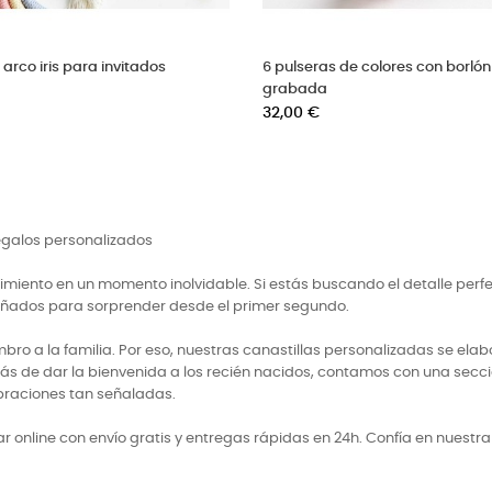
6 pulseras de cuarzo personalizadas
Cruces de tela para in
para invitados
Precio
38,00 €
Precio
38,00 €
regalos personalizados
miento en un momento inolvidable. Si estás buscando el detalle perf
señados para sorprender desde el primer segundo.
 a la familia. Por eso, nuestras canastillas personalizadas se elabo
ás de dar la bienvenida a los recién nacidos, contamos con una secci
braciones tan señaladas.
 online con envío gratis y entregas rápidas en 24h. Confía en nuestr