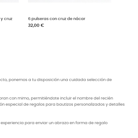
vitados (set de 6)
6 sets de chocolatinas personalizadas
Precio
32,00 €
ecto, ponemos a tu disposición una cuidada selección de
ran con mimo, permitiéndote incluir el nombre del recién
ón especial de regalos para bautizos personalizados y detalles
a experiencia para enviar un abrazo en forma de regalo