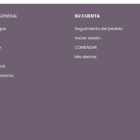
GENERAL
SU CUENTA
gas
Seguimiento del pedido
Iniciar sesión
o
COMENZAR
Mis alertas
dad
osotros