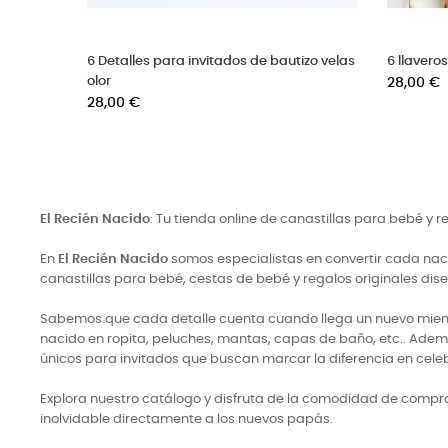
 nácar
6 pulseras de perlas bautizo con medalla
dorada
Precio
38,00 €
El Recién Nacido
: Tu tienda online de canastillas para bebé y 
En
El Recién Nacido
somos especialistas en convertir cada naci
canastillas para bebé, cestas de bebé y regalos originales di
Sabemos que cada detalle cuenta cuando llega un nuevo miembro
nacido en ropita, peluches, mantas, capas de baño, etc.. Adem
únicos para invitados que buscan marcar la diferencia en cele
Explora nuestro catálogo y disfruta de la comodidad de comprar
inolvidable directamente a los nuevos papás.