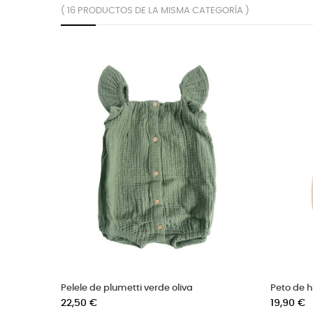
( 16 PRODUCTOS DE LA MISMA CATEGORÍA )
chy menta
Jersey para bebe personalizado
Precio
19,90 €