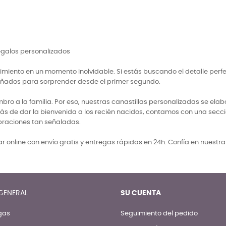
regalos personalizados
miento en un momento inolvidable. Si estás buscando el detalle perf
señados para sorprender desde el primer segundo.
 a la familia. Por eso, nuestras canastillas personalizadas se elabo
ás de dar la bienvenida a los recién nacidos, contamos con una secci
braciones tan señaladas.
 online con envío gratis y entregas rápidas en 24h. Confía en nuestr
GENERAL
SU CUENTA
gas
Seguimiento del pedido