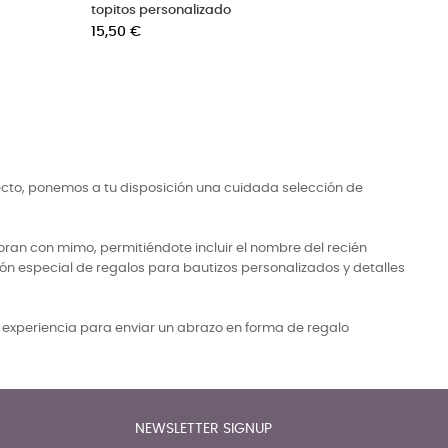
nombre bordado
nombre bordado
Precio
Precio
45,00 €
45,00 €
ecto, ponemos a tu disposición una cuidada selección de
ran con mimo, permitiéndote incluir el nombre del recién
ón especial de regalos para bautizos personalizados y detalles
a experiencia para enviar un abrazo en forma de regalo
NEWSLETTER SIGNUP