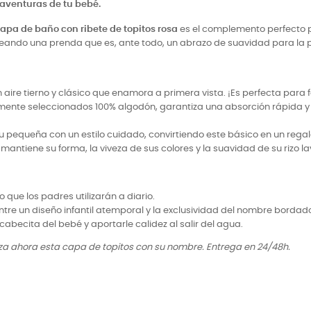
 aventuras de tu bebé.
apa de baño con ribete de topitos rosa
es el complemento perfecto p
eando una prenda que es, ante todo, un abrazo de suavidad para la p
n aire tierno y clásico que enamora a primera vista. ¡Es perfecta para
nte seleccionados 100% algodón, garantiza una absorción rápida y un
pequeña con un estilo cuidado, convirtiendo este básico en un regalo 
mantiene su forma, la viveza de sus colores y la suavidad de su rizo
 que los padres utilizarán a diario.
tre un diseño infantil atemporal y la exclusividad del nombre bordad
becita del bebé y aportarle calidez al salir del agua.
za ahora esta capa de topitos con su nombre. Entrega en 24/48h.