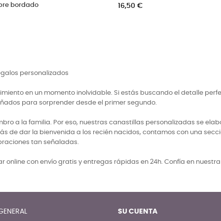
bordado celeste
Precio
15,50 €
regalos personalizados
miento en un momento inolvidable. Si estás buscando el detalle perf
señados para sorprender desde el primer segundo.
 a la familia. Por eso, nuestras canastillas personalizadas se elabo
ás de dar la bienvenida a los recién nacidos, contamos con una secci
braciones tan señaladas.
 online con envío gratis y entregas rápidas en 24h. Confía en nuestr
GENERAL
SU CUENTA