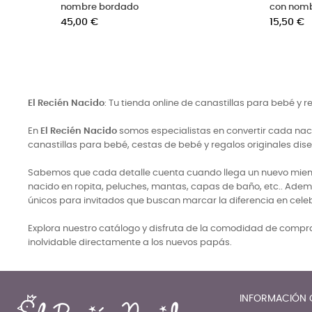
bordado en beige
bordado rosa
Precio
Precio
15,50 €
15,50 €
El Recién Nacido
: Tu tienda online de canastillas para bebé y 
En
El Recién Nacido
somos especialistas en convertir cada naci
canastillas para bebé, cestas de bebé y regalos originales di
Sabemos que cada detalle cuenta cuando llega un nuevo miembro
nacido en ropita, peluches, mantas, capas de baño, etc.. Adem
únicos para invitados que buscan marcar la diferencia en cele
Explora nuestro catálogo y disfruta de la comodidad de comprar
inolvidable directamente a los nuevos papás.
INFORMACIÓN 