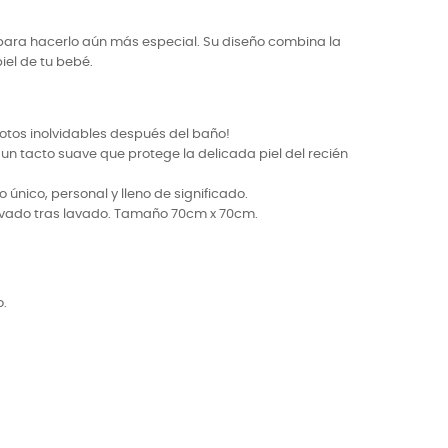
ara hacerlo aún más especial. Su diseño combina la
iel de tu bebé.
 fotos inolvidables después del baño!
 tacto suave que protege la delicada piel del recién
único, personal y lleno de significado.
 lavado tras lavado. Tamaño 70cm x 70cm.
o.