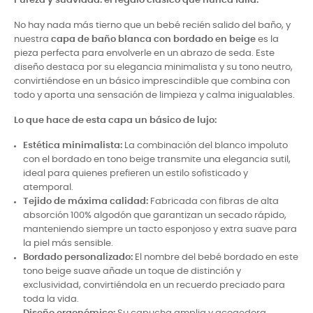
Pureza y suavidad: el regalo clásico que nunca falla.
No hay nada más tierno que un bebé recién salido del baño, y
nuestra
capa de baño blanca con bordado en beige
es la
pieza perfecta para envolverle en un abrazo de seda. Este
diseño destaca por su elegancia minimalista y su tono neutro,
convirtiéndose en un básico imprescindible que combina con
todo y aporta una sensación de limpieza y calma inigualables.
Lo que hace de esta capa un básico de lujo:
Estética minimalista:
La combinación del blanco impoluto
con el bordado en tono beige transmite una elegancia sutil,
ideal para quienes prefieren un estilo sofisticado y
atemporal.
Tejido de máxima calidad:
Fabricada con fibras de alta
absorción 100% algodón que garantizan un secado rápido,
manteniendo siempre un tacto esponjoso y extra suave para
la piel más sensible.
Bordado personalizado:
El nombre del bebé bordado en este
tono beige suave añade un toque de distinción y
exclusividad, convirtiéndola en un recuerdo preciado para
toda la vida.