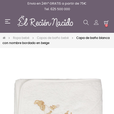
Envio en 24h* GRATIS a partir de 75€
Tel. 625 500 000
Navegación
☰
de
0
palanca
Ropa bebé
Capas de baño bebé
Capa de baño blanca
con nombre bordado en beige