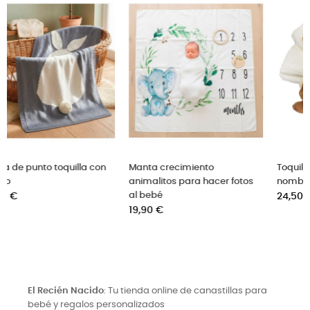
Manta crecimiento
Toquilla para bordar con el
animalitos para hacer fotos
nombre del bebé
al bebé
Precio
24,50 €
Precio
19,90 €
El Recién Nacido
: Tu tienda online de canastillas para
bebé y regalos personalizados