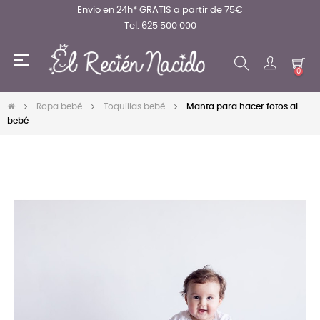
Envio en 24h* GRATIS a partir de 75€
Tel. 625 500 000
Navegación
☰
de
0
palanca
Ropa bebé
Toquillas bebé
Manta para hacer fotos al
bebé