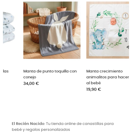
on
Manta crecimiento
Toquilla para bordar con el
animalitos para hacer fotos
nombre del bebé
al bebé
Precio
24,50 €
Precio
19,90 €
El Recién Nacido
: Tu tienda online de canastillas para
bebé y regalos personalizados