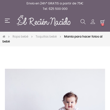
Envio en 24h* GRATIS a partir de 75€
Tel. 625 500 000
Navegación
☰
de
0
palanca
Ropa bebé
Toquillas bebé
Manta para hacer fotos al
bebé