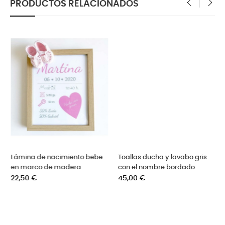
PRODUCTOS RELACIONADOS
‹
›
Toallas ducha y lavabo gris
Regalo original cojin con toda
con el nombre bordado
la familia y con nombres
Precio
Precio
45,00 €
36,00 €