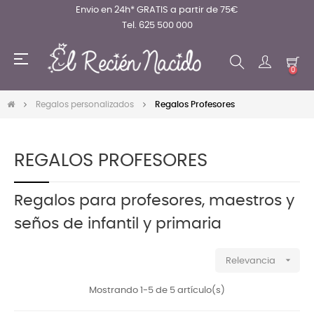
Envio en 24h* GRATIS a partir de 75€
Tel. 625 500 000
Navegación
☰
de
0
palanca
Regalos personalizados
Regalos Profesores
REGALOS PROFESORES
Regalos para profesores, maestros y
seños de infantil y primaria

Relevancia
Mostrando 1-5 de 5 artículo(s)