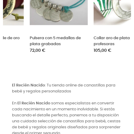
e acero
Colgante aro grande de oro
Pulsera con 
zado para profe
para profesoras
plata graba
Precio
Precio
92,00 €
72,00 €
El Recién Nacido
: Tu tienda online de canastillas para
bebé y regalos personalizados
En
El Recién Nacido
somos especialistas en convertir
cada nacimiento en un momento inolvidable. Si estás
buscando el detalle perfecto, ponemos a tu disposición
una cuidada selección de canastillas para bebé, cestas
de bebé y regalos originales diseñados para sorprender
desde el primer segundo.