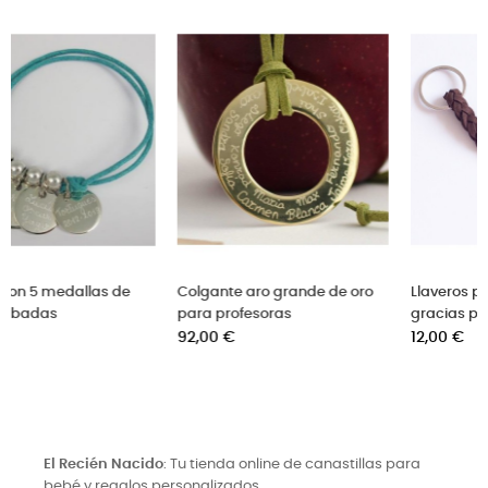
ero de acero
Pulsera con 5 medallas de
Colgant
onalizado para profe
plata grabadas
para pr
io
Precio
Precio
0 €
72,00 €
92,00 
El Recién Nacido
: Tu tienda online de canastillas para
bebé y regalos personalizados