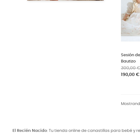
Sesión de
Bautizo
Precio
300,00 
base
190,00 €
Mostrando
El Recién Nacido
: Tu tienda online de canastillas para bebé y 