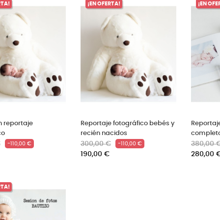
RTA!
¡EN OFERTA!
¡EN OFE
 reportaje
Reportaje fotográfico bebés y
Reportaje
co
recién nacidos
completo 
Precio
Precio
Precio
Precio
€
300,00 €
380,00 
-110,00 €
-110,00 €
base
base
190,00 €
280,00 
RTA!