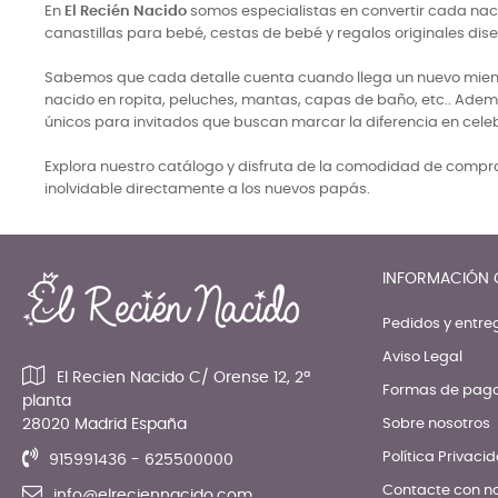
En
El Recién Nacido
somos especialistas en convertir cada naci
canastillas para bebé, cestas de bebé y regalos originales di
Sabemos que cada detalle cuenta cuando llega un nuevo miembro
nacido en ropita, peluches, mantas, capas de baño, etc.. Adem
únicos para invitados que buscan marcar la diferencia en cele
Explora nuestro catálogo y disfruta de la comodidad de comprar
inolvidable directamente a los nuevos papás.
INFORMACIÓN 
Pedidos y entre
Aviso Legal
El Recien Nacido C/ Orense 12, 2ª
Formas de pag
planta
28020 Madrid España
Sobre nosotros
Política Privaci
915991436 - 625500000
Contacte con n
info@elreciennacido.com