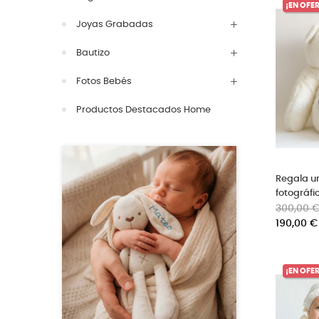
¡EN OFE
Joyas Grabadas
Bautizo
Fotos Bebés
Productos Destacados Home
Regala un
fotográfi
Precio
300,00 
base
190,00 €
¡EN OFE