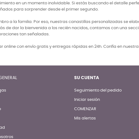
miento en un momento inolvidable. Si estás buscando el detalle perf
señados para sorprender desde el primer segundo.
 a la familia. Por eso, nuestras canastillas personalizadas se elabo
ás de dar la bienvenida a los recién nacidos, contamos con una secci
braciones tan señaladas.
 online con envío gratis y entregas rápidas en 24h. Confía en nuestr
GENERAL
SU CUENTA
gas
Seguimiento del pedido
Iniciar sesión
o
COMENZAR
Mis alertas
dad
osotros