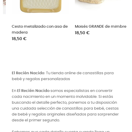
de
Moisés GRANDE de mimbre
Caja ecológica blanca
Precio
personalizada MEDIANA
18,50 €
Precio
9,95 €
El Recién Nacido
: Tu tienda online de canastillas para
bebé y regalos personalizados
En
El Recién Nacido
somos especialistas en convertir
cada nacimiento en un momento inolvidable. Si estás
buscando el detalle perfecto, ponemos a tu disposición
una cuidada selección de canastillas para bebé, cestas
de bebé y regalos originales diseñados para sorprender
desde el primer segundo.