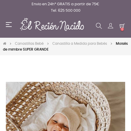
Envio en 24h* GRATIS a partir de 75€
Tel. 625 500 000
Navegación
☰
de
0
palanca
Canastillas Bebé
Canastilla a Medida para Bebés
Moisés
de mimbre SUPER GRANDE