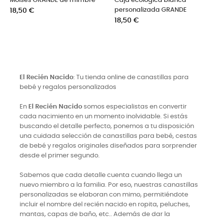
ica blanca
Maleta bebé plastificada
Cesto metaliza
ada GRANDE
Precio
madera
19,90 €
Precio
18,50 €
El Recién Nacido
: Tu tienda online de canastillas para
bebé y regalos personalizados
En
El Recién Nacido
somos especialistas en convertir
cada nacimiento en un momento inolvidable. Si estás
buscando el detalle perfecto, ponemos a tu disposición
una cuidada selección de canastillas para bebé, cestas
de bebé y regalos originales diseñados para sorprender
desde el primer segundo.
Sabemos que cada detalle cuenta cuando llega un
nuevo miembro a la familia. Por eso, nuestras canastillas
personalizadas se elaboran con mimo, permitiéndote
incluir el nombre del recién nacido en ropita, peluches,
mantas, capas de baño, etc.. Además de dar la