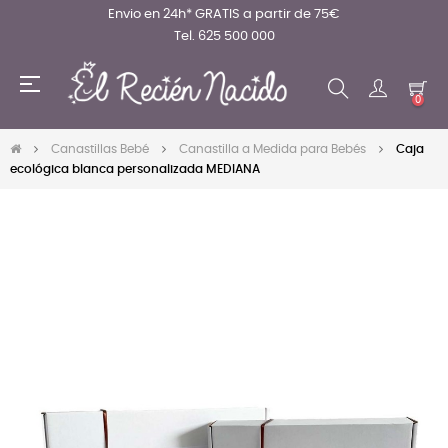
Envio en 24h* GRATIS a partir de 75€
Tel. 625 500 000
Navegación
☰
de
0
palanca
Canastillas Bebé
Canastilla a Medida para Bebés
Caja
ecológica blanca personalizada MEDIANA