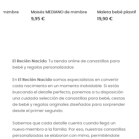
mbre
Maleta bebé plastificada
Cesto metalizado con asa 
Precio
madera
19,90 €
Precio
18,50 €
El Recién Nacido
: Tu tienda online de canastillas para
bebé y regalos personalizados
En
El Recién Nacido
somos especialistas en convertir
cada nacimiento en un momento inolvidable. Si estás
buscando el detalle perfecto, ponemos a tu disposición
una cuidada selección de canastillas para bebé, cestas
de bebé y regalos originales diseñados para sorprender
desde el primer segundo.
Sabemos que cada detalle cuenta cuando llega un
nuevo miembro a la familia. Por eso, nuestras canastillas
personalizadas se elaboran con mimo, permitiéndote