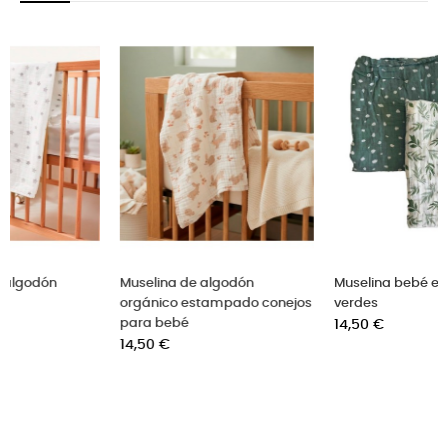
‹
›
Muselina bebé en tonos
Muselina bebé algodón - set
jos
verdes
de 2
Precio
Precio
14,50 €
7,90 €