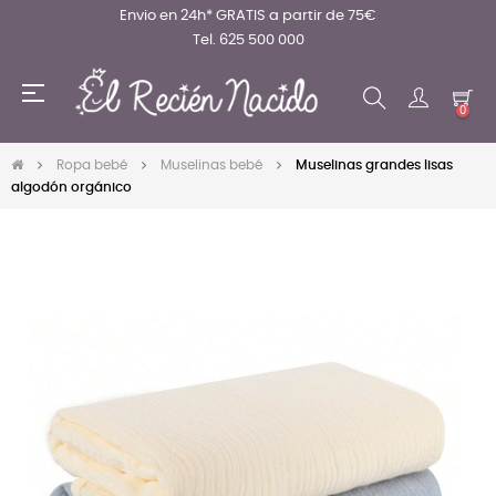
Envio en 24h* GRATIS a partir de 75€
Tel. 625 500 000
Navegación
☰
de
0
palanca
Ropa bebé
Muselinas bebé
Muselinas grandes lisas
algodón orgánico