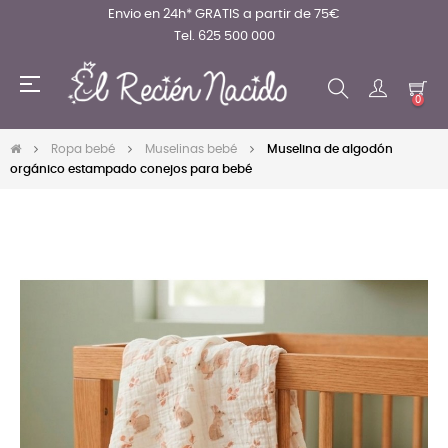
Envio en 24h* GRATIS a partir de 75€
Tel. 625 500 000
Navegación
☰
de
0
palanca
Ropa bebé
Muselinas bebé
Muselina de algodón
orgánico estampado conejos para bebé