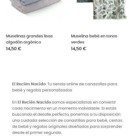
lina bebé en tonos
Muselina bebé algodón - set
Museli
des
de 2
Tropica
io
Precio
Precio
50 €
7,90 €
14,50 
El Recién Nacido
: Tu tienda online de canastillas para
bebé y regalos personalizados
En
El Recién Nacido
somos especialistas en convertir
cada nacimiento en un momento inolvidable. Si estás
buscando el detalle perfecto, ponemos a tu disposición
una cuidada selección de canastillas para bebé, cestas
de bebé y regalos originales diseñados para sorprender
desde el primer segundo.