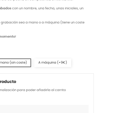
rabados
con un nombre, una fecha, unas iniciales, un
la grabación sea a mano o a máquina (tiene un coste
 momento
!
mano (sin coste)
A máquina (+9€)
producto
nalización para poder añadirla al carrito