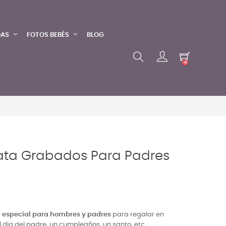
DAS
FOTOS BEBÉS
BLOG
4
ata Grabados Para Padres
 especial para hombres y padres
para regalar en
 día del padre, un cumpleaños, un santo, etc.