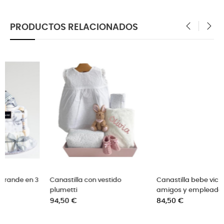
PRODUCTOS RELACIONADOS
‹
›
Canastilla bebe vichy para
Canastilla bebé recién con
amigos y empleados
accesorios
Precio
Precio
84,50 €
72,50 €