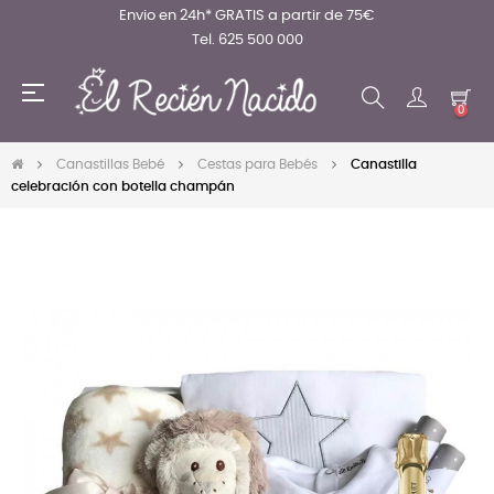
Envio en 24h* GRATIS a partir de 75€
Tel. 625 500 000
Navegación
☰
de
0
palanca
Canastillas Bebé
Cestas para Bebés
Canastilla
celebración con botella champán