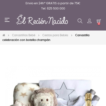
Envio en 24h* GRATIS a partir de 75€
Tel. 625 500 000
Navegación
☰
de
0
palanca
Canastillas Bebé
Cestas para Bebés
Canastilla
celebración con botella champán