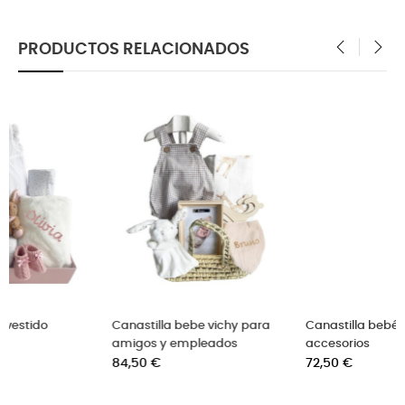
PRODUCTOS RELACIONADOS
‹
›
Canastilla bebe vichy para
Canastilla bebé recién con
amigos y empleados
accesorios
Precio
Precio
84,50 €
72,50 €